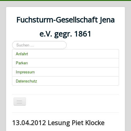
Fuchsturm-Gesellschaft Jena
e.V. gegr. 1861
Suchen
...
Anfahrt
Parken
Impressum
Datenschutz
Navigation
an/aus
Home
13.04.2012 Lesung Piet Klocke
Geschichte