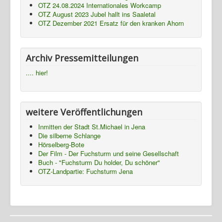
OTZ 24.08.2024 Internationales Workcamp
Termine
OTZ August 2023 Jubel hallt ins Saaletal
OTZ Dezember 2021 Ersatz für den kranken Ahorn
Presse
Fotos
Archiv Pressemitteilungen
Gasthaus
.... hier!
TBBWG
Ziegenhain
NTH
weitere Veröffentlichungen
Inmitten der Stadt St.Michael in Jena
Die silberne Schlange
Hörselberg-Bote
Der Film - Der Fuchsturm und seine Gesellschaft
Buch - "Fuchsturm Du holder, Du schöner"
OTZ-Landpartie: Fuchsturm Jena